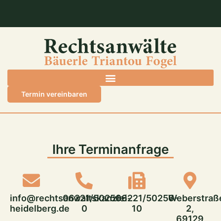
Termin vereinbaren
Ihre Terminanfrage
info@rechtsanwaltskanzlei-
06221/50256-
06221/50256-
Weberstraß
heidelberg.de
0
10
2,
69129